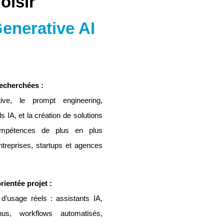
oisir
enerative AI
echerchées :
tive, le prompt engineering,
ls IA, et la création de solutions
compétences de plus en plus
reprises, startups et agences
ientée projet :
d’usage réels : assistants IA,
nus, workflows automatisés,