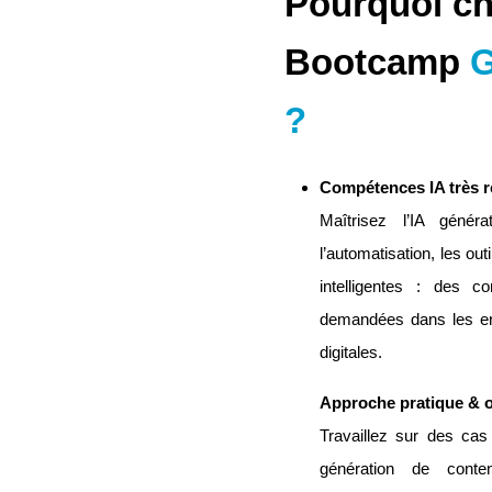
Pourquoi ch
Bootcamp
G
?
Compétences IA très r
Maîtrisez l’IA généra
l’automatisation, les outi
intelligentes : des 
demandées dans les ent
digitales.
Approche pratique & or
Travaillez sur des cas 
génération de conte