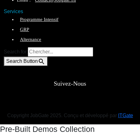
Email :
Contact@jobgate.tn
Services
Programme Intensif
GRP
Alternance
Search for:
Search Button
Suivez-Nous
Copyright JobGate 2025. Conçu et développé par
ITGate
Pre-Built Demos Collection