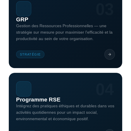
03
GRP
Gestion des Ressources Professionnelles — une
stratégie sur mesure pour maximiser l'efficacité et la
productivité au sein de votre organisation.
STRATÉGIE
04
Programme RSE
Intégrez des pratiques éthiques et durables dans vos
activités quotidiennes pour un impact social,
environnemental et économique positif.