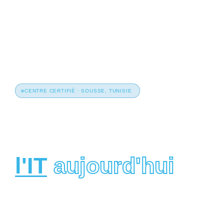
CENTRE CERTIFIÉ · SOUSSE, TUNISIE
Lancez votre
carrière dans
l'IT
aujourd'hui
Bootcamps intensifs certifiés en développement web, mobile,
UI/UX, test logiciel et data science. De la formation à l'emploi
— en 3 à 6 mois.