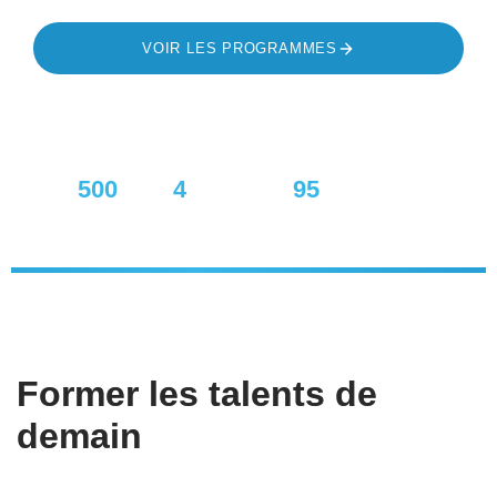
VOIR LES PROGRAMMES
NOUS CONTACTER
+
500
4
ans
95
%
DIPLÔMÉS
D'EXPÉRIENCE
TAUX D'EMPLOI
Former les talents de
demain